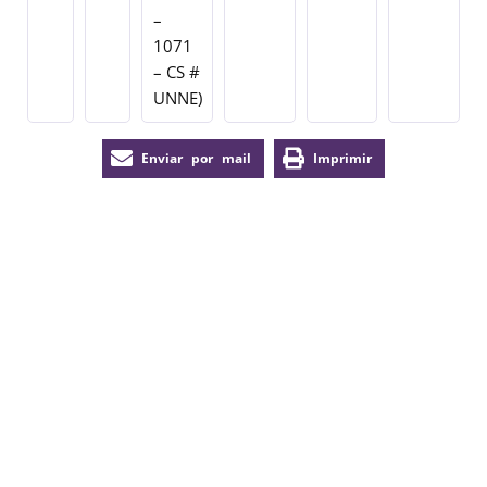
–
1071
– CS #
UNNE)
Enviar por mail
Imprimir