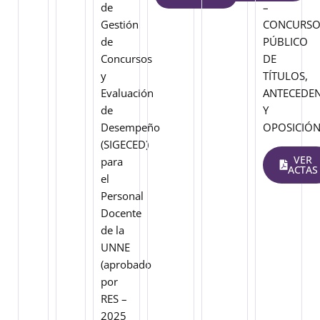
de
–
Gestión
CONCURS
de
PÚBLICO
Concursos
DE
y
TÍTULOS,
Evaluación
ANTECEDE
de
Y
Desempeño
OPOSICIÓ
(SIGECED)
VER
para
ACTAS
el
Personal
Docente
de la
UNNE
(aprobado
por
RES –
2025