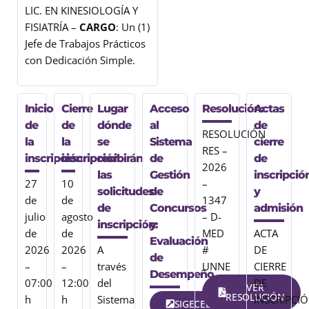
LIC. EN KINESIOLOGÍA Y
FISIATRÍA –
CARGO
: Un (1)
Jefe de Trabajos Prácticos
con Dedicación Simple.
Inicio
Cierre
Lugar
Acceso
Resolución:
Actas
de
de
dónde
al
de
RESOLUCIÓN
la
la
se
Sistema
cierre
RES –
inscripción
inscripción
recibirán
de
de
2026
las
Gestión
inscripció
27
10
–
solicitudes
de
y
de
de
1347
de
Concursos
admisión
julio
agosto
– D-
inscripción:
y
de
de
MED
ACTA
Evaluación
2026
2026
A
#
DE
de
–
–
través
UNNE
CIERRE
Desempeño
07:00
12:00
del
DE
VER
RESOLUCIÓN
h
h
Sistema
INSCRIPCI
SIGECED