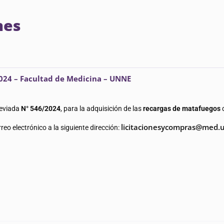
nes
2024 – Facultad de Medicina – UNNE
reviada
N° 546/2024
, para la adquisición de las
recargas de matafuegos
q
licitacionesycompras@med.
eo electrónico a la siguiente dirección: