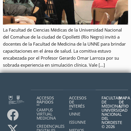
La Facultad de Ciencias Médicas de la Universidad Nacional
del Comahue de la ciudad de Cipolletti (Río Negro) invitó a
docentes de la Facultad de Medicina de la UNNE para brindar
capacitaciones en el área de salud. La comitiva estuvo
encabezada por el Profesor Gerardo Omar Larroza por su
sobrada experiencia en simulación clínica. Vale […]
ACCESOS
ACCESOS
FACULTAD
MAPA
RÁPIDOS
DE
DE
DE
INTERÉS
MEDICINA,
SITIO
CAMPUS
UNIVERSIDAD
VIRTUAL
UNNE
NACIONAL
MEDICINA
DEL
ISSUNNE
NORDESTE
CREDENCIALES
© 2026
DIGITALES
MEDIOS