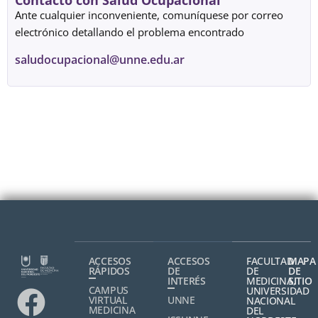
Contacto con Salud Ocupacional
Ante cualquier inconveniente, comuníquese por correo
electrónico detallando el problema encontrado
saludocupacional@unne.edu.ar
ACCESOS
ACCESOS
FACULTAD
MAPA
RÁPIDOS
DE
DE
DE
INTERÉS
MEDICINA,
SITIO
CAMPUS
UNIVERSIDAD
VIRTUAL
UNNE
NACIONAL
MEDICINA
DEL