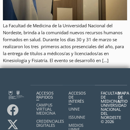
La Facultad de Medicina de la Universidad Nacional del
Nordeste, brinda a la comunidad nuevos recursos humanos
formados en salud. Durante los días 30 y 31 de marzo se
realizaron los tres primeros actos presenciales del año, para
la entrega de títulos a médicos/as y licenciados/as en
Kinesiología y Fisiatría. El evento se desarrolló en […]
ACCESOS
ACCESOS
FACULTAD
MAPA
RÁPIDOS
DE
DE
DE
INTERÉS
MEDICINA,
SITIO
CAMPUS
UNIVERSIDAD
VIRTUAL
UNNE
NACIONAL
MEDICINA
DEL
ISSUNNE
NORDESTE
CREDENCIALES
© 2026
DIGITALES
MEDIOS
UNNE