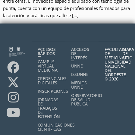
entre otras. El novedoso espacio equipado con tecnología de
punta, cuenta con un equipo de profesionales formados para
la atención y prácticas que allí se […]
ACCESOS
ACCESOS
FACULTAD
MAPA
RÁPIDOS
DE
DE
DE
INTERÉS
MEDICINA,
SITIO
CAMPUS
UNIVERSIDAD
VIRTUAL
UNNE
NACIONAL
MEDICINA
DEL
ISSUNNE
NORDESTE
CREDENCIALES
© 2026
DIGITALES
MEDIOS
UNNE
INSCRIPCIONES
OBSERVATORIO
JORNADAS
DE SALUD
DE
PÚBLICA
TRABAJOS
DE
EXTENSIÓN
COMUNICACIONES
CIENTÍFICAS