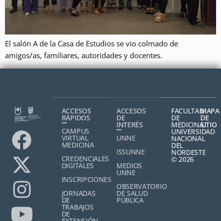
El salón A de la Casa de Estudios se vio colmado de
amigos/as, familiares, autoridades y docentes.
ACCESOS
ACCESOS
FACULTAD
MAPA
RÁPIDOS
DE
DE
DE
INTERÉS
MEDICINA,
SITIO
CAMPUS
UNIVERSIDAD
VIRTUAL
UNNE
NACIONAL
MEDICINA
DEL
ISSUNNE
NORDESTE
CREDENCIALES
© 2026
DIGITALES
MEDIOS
UNNE
INSCRIPCIONES
OBSERVATORIO
JORNADAS
DE SALUD
DE
PÚBLICA
TRABAJOS
DE
EXTENSIÓN