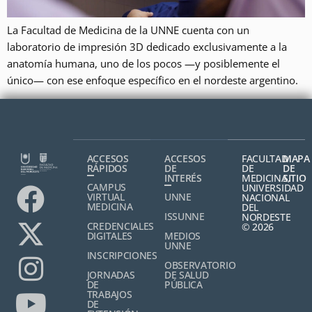
La Facultad de Medicina de la UNNE cuenta con un
laboratorio de impresión 3D dedicado exclusivamente a la
anatomía humana, uno de los pocos —y posiblemente el
único— con ese enfoque específico en el nordeste argentino.
ACCESOS
ACCESOS
FACULTAD
MAPA
RÁPIDOS
DE
DE
DE
INTERÉS
MEDICINA,
SITIO
CAMPUS
UNIVERSIDAD
VIRTUAL
UNNE
NACIONAL
MEDICINA
DEL
ISSUNNE
NORDESTE
CREDENCIALES
© 2026
DIGITALES
MEDIOS
UNNE
INSCRIPCIONES
OBSERVATORIO
JORNADAS
DE SALUD
DE
PÚBLICA
TRABAJOS
DE