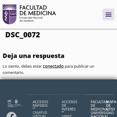
contenido
DSC_0072
Deja una respuesta
conectado
Lo siento, debes estar
para publicar un
comentario.
ACCESOS
ACCESOS
FACULTAD
MAPA
RÁPIDOS
DE
DE
DE
INTERÉS
MEDICINA,
SITIO
CAMPUS
UNIVERSIDAD
VIRTUAL
UNNE
NACIONAL