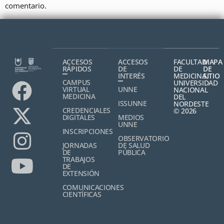
comentario.
ACCESOS
ACCESOS
FACULTAD
MAPA
RÁPIDOS
DE
DE
DE
INTERÉS
MEDICINA,
SITIO
CAMPUS
UNIVERSIDAD
VIRTUAL
UNNE
NACIONAL
MEDICINA
DEL
ISSUNNE
NORDESTE
CREDENCIALES
© 2026
DIGITALES
MEDIOS
UNNE
INSCRIPCIONES
OBSERVATORIO
JORNADAS
DE SALUD
DE
PÚBLICA
TRABAJOS
DE
EXTENSIÓN
COMUNICACIONES
CIENTÍFICAS