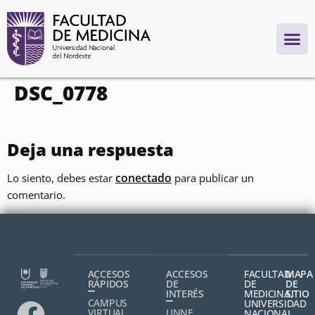
contenido
DSC_0778
Deja una respuesta
conectado
Lo siento, debes estar
para publicar un
comentario.
ACCESOS
ACCESOS
FACULTAD
MAPA
RÁPIDOS
DE
DE
DE
INTERÉS
MEDICINA,
SITIO
CAMPUS
UNIVERSIDAD
VIRTUAL
UNNE
NACIONAL