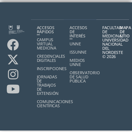
ACCESOS
ACCESOS
FACULTAD
MAPA
RÁPIDOS
DE
DE
DE
INTERÉS
MEDICINA,
SITIO
CAMPUS
UNIVERSIDAD
VIRTUAL
UNNE
NACIONAL
MEDICINA
DEL
ISSUNNE
NORDESTE
CREDENCIALES
© 2026
DIGITALES
MEDIOS
UNNE
INSCRIPCIONES
OBSERVATORIO
JORNADAS
DE SALUD
DE
PÚBLICA
TRABAJOS
DE
EXTENSIÓN
COMUNICACIONES
CIENTÍFICAS