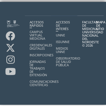
ACCESOS
ACCESOS
FACULTAD
MAPA
RÁPIDOS
DE
DE
DE
INTERÉS
MEDICINA,
SITIO
CAMPUS
UNIVERSIDAD
VIRTUAL
UNNE
NACIONAL
MEDICINA
DEL
ISSUNNE
NORDESTE
CREDENCIALES
© 2026
DIGITALES
MEDIOS
UNNE
INSCRIPCIONES
OBSERVATORIO
JORNADAS
DE SALUD
DE
PÚBLICA
TRABAJOS
DE
EXTENSIÓN
COMUNICACIONES
CIENTÍFICAS