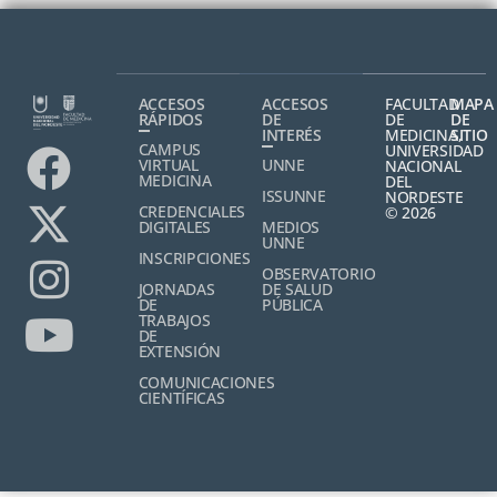
ACCESOS
ACCESOS
FACULTAD
MAPA
RÁPIDOS
DE
DE
DE
INTERÉS
MEDICINA,
SITIO
CAMPUS
UNIVERSIDAD
VIRTUAL
UNNE
NACIONAL
MEDICINA
DEL
ISSUNNE
NORDESTE
CREDENCIALES
© 2026
DIGITALES
MEDIOS
UNNE
INSCRIPCIONES
OBSERVATORIO
JORNADAS
DE SALUD
DE
PÚBLICA
TRABAJOS
DE
EXTENSIÓN
COMUNICACIONES
CIENTÍFICAS