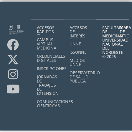
ACCESOS
ACCESOS
FACULTAD
MAPA
RÁPIDOS
DE
DE
DE
INTERÉS
MEDICINA,
SITIO
CAMPUS
UNIVERSIDAD
VIRTUAL
UNNE
NACIONAL
MEDICINA
DEL
ISSUNNE
NORDESTE
CREDENCIALES
© 2026
DIGITALES
MEDIOS
UNNE
INSCRIPCIONES
OBSERVATORIO
JORNADAS
DE SALUD
DE
PÚBLICA
TRABAJOS
DE
EXTENSIÓN
COMUNICACIONES
CIENTÍFICAS