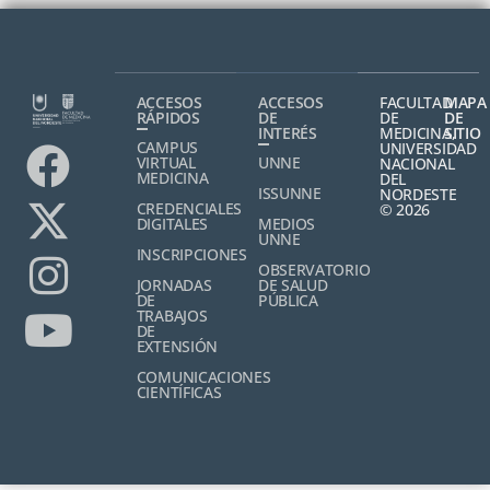
ACCESOS
ACCESOS
FACULTAD
MAPA
RÁPIDOS
DE
DE
DE
INTERÉS
MEDICINA,
SITIO
CAMPUS
UNIVERSIDAD
VIRTUAL
UNNE
NACIONAL
MEDICINA
DEL
ISSUNNE
NORDESTE
CREDENCIALES
© 2026
DIGITALES
MEDIOS
UNNE
INSCRIPCIONES
OBSERVATORIO
JORNADAS
DE SALUD
DE
PÚBLICA
TRABAJOS
DE
EXTENSIÓN
COMUNICACIONES
CIENTÍFICAS