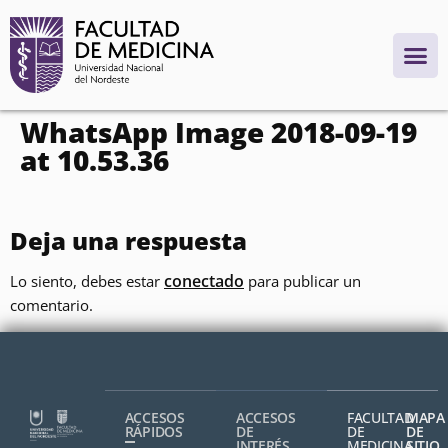
contenido
WhatsApp Image 2018-09-19
at 10.53.36
Deja una respuesta
conectado
Lo siento, debes estar
para publicar un
comentario.
ACCESOS
ACCESOS
FACULTAD
MAPA
RÁPIDOS
DE
DE
DE
INTERÉS
MEDICINA,
SITIO