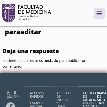
contenido
paraeditar
Deja una respuesta
conectado
Lo siento, debes estar
para publicar un
comentario.
ACCESOS
ACCESOS
FACULTAD
MAPA
RÁPIDOS
DE
DE
DE
INTERÉS
MEDICINA,
SITIO
CAMPUS
UNIVERSIDAD
VIRTUAL
UNNE
NACIONAL