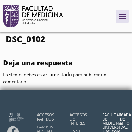
contenido
DSC_0102
Deja una respuesta
conectado
Lo siento, debes estar
para publicar un
comentario.
ACCESOS
ACCESOS
FACULTAD
MAPA
RÁPIDOS
DE
DE
DE
INTERÉS
MEDICINA,
SITIO
CAMPUS
UNIVERSIDAD
VIRTUAL
UNNE
NACIONAL