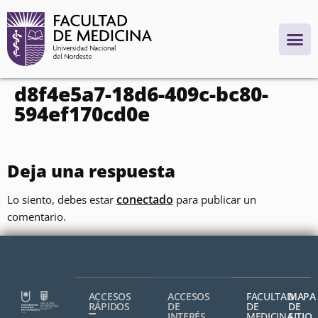
contenido
d8f4e5a7-18d6-409c-bc80-
594ef170cd0e
Deja una respuesta
conectado
Lo siento, debes estar
para publicar un
comentario.
ACCESOS
ACCESOS
FACULTAD
MAPA
RÁPIDOS
DE
DE
DE
INTERÉS
MEDICINA,
SITIO