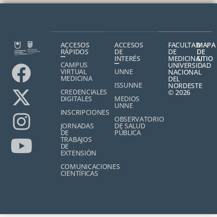
ACCESOS
ACCESOS
FACULTAD
MAPA
RÁPIDOS
DE
DE
DE
INTERÉS
MEDICINA,
SITIO
CAMPUS
UNIVERSIDAD
VIRTUAL
UNNE
NACIONAL
MEDICINA
DEL
ISSUNNE
NORDESTE
CREDENCIALES
© 2026
DIGITALES
MEDIOS
UNNE
INSCRIPCIONES
OBSERVATORIO
JORNADAS
DE SALUD
DE
PÚBLICA
TRABAJOS
DE
EXTENSIÓN
COMUNICACIONES
CIENTÍFICAS