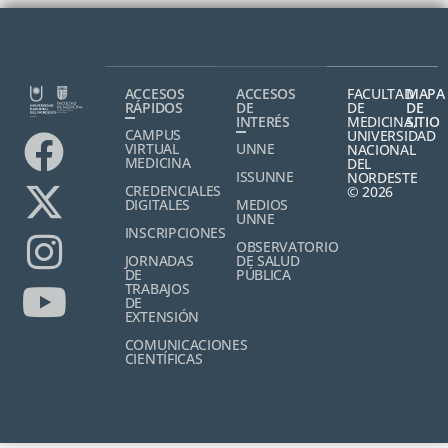
ACCESOS
ACCESOS
FACULTAD
MAPA
RÁPIDOS
DE
DE
DE
INTERÉS
MEDICINA,
SITIO
CAMPUS
UNIVERSIDAD
VIRTUAL
UNNE
NACIONAL
MEDICINA
DEL
ISSUNNE
NORDESTE
CREDENCIALES
© 2026
DIGITALES
MEDIOS
UNNE
INSCRIPCIONES
OBSERVATORIO
JORNADAS
DE SALUD
DE
PÚBLICA
TRABAJOS
DE
EXTENSIÓN
COMUNICACIONES
CIENTÍFICAS