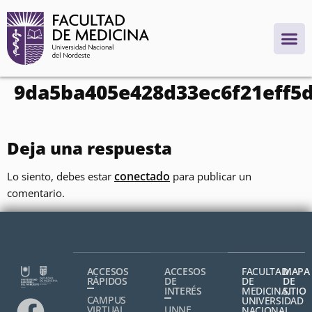
contenido
9da5ba405e428d33ec6f21eff5
Deja una respuesta
conectado
Lo siento, debes estar
para publicar un
comentario.
ACCESOS
ACCESOS
FACULTAD
MAPA
RÁPIDOS
DE
DE
DE
INTERÉS
MEDICINA,
SITIO
CAMPUS
UNIVERSIDAD
VIRTUAL
UNNE
NACIONAL