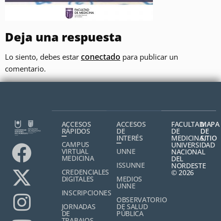
Deja una respuesta
conectado
Lo siento, debes estar
para publicar un
comentario.
ACCESOS
ACCESOS
FACULTAD
MAPA
RÁPIDOS
DE
DE
DE
INTERÉS
MEDICINA,
SITIO
CAMPUS
UNIVERSIDAD
VIRTUAL
UNNE
NACIONAL
MEDICINA
DEL
ISSUNNE
NORDESTE
CREDENCIALES
© 2026
DIGITALES
MEDIOS
UNNE
INSCRIPCIONES
OBSERVATORIO
JORNADAS
DE SALUD
DE
PÚBLICA
TRABAJOS