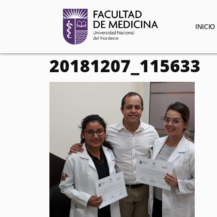
contenido
INICIO
20181207_115633