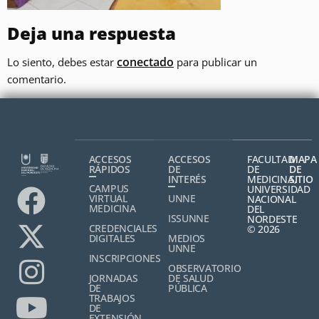
Deja una respuesta
conectado
Lo siento, debes estar
para publicar un
comentario.
ACCESOS
ACCESOS
FACULTAD
MAPA
RÁPIDOS
DE
DE
DE
INTERÉS
MEDICINA,
SITIO
CAMPUS
UNIVERSIDAD
VIRTUAL
UNNE
NACIONAL
MEDICINA
DEL
ISSUNNE
NORDESTE
CREDENCIALES
© 2026
DIGITALES
MEDIOS
UNNE
INSCRIPCIONES
OBSERVATORIO
JORNADAS
DE SALUD
DE
PÚBLICA
TRABAJOS
DE
EXTENSIÓN