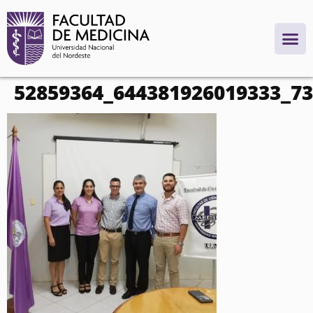
contenido
52859364_644381926019333_7