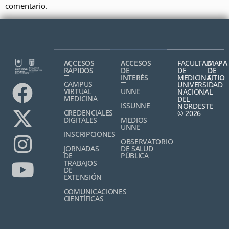
comentario.
ACCESOS
ACCESOS
FACULTAD
MAPA
RÁPIDOS
DE
DE
DE
INTERÉS
MEDICINA,
SITIO
CAMPUS
UNIVERSIDAD
VIRTUAL
UNNE
NACIONAL
MEDICINA
DEL
ISSUNNE
NORDESTE
CREDENCIALES
© 2026
DIGITALES
MEDIOS
UNNE
INSCRIPCIONES
OBSERVATORIO
JORNADAS
DE SALUD
DE
PÚBLICA
TRABAJOS
DE
EXTENSIÓN
COMUNICACIONES
CIENTÍFICAS