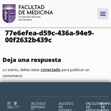
contenido
77e6efea-d59c-436a-94e9-
00f2632b439c
Deja una respuesta
conectado
Lo siento, debes estar
para publicar un
comentario.
ACCESOS
ACCESOS
FACULTAD
MAPA
RÁPIDOS
DE
DE
DE
INTERÉS
MEDICINA,
SITIO