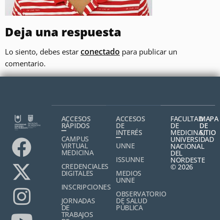
Deja una respuesta
conectado
Lo siento, debes estar
para publicar un
comentario.
ACCESOS
ACCESOS
FACULTAD
MAPA
RÁPIDOS
DE
DE
DE
INTERÉS
MEDICINA,
SITIO
CAMPUS
UNIVERSIDAD
VIRTUAL
UNNE
NACIONAL
MEDICINA
DEL
ISSUNNE
NORDESTE
CREDENCIALES
© 2026
DIGITALES
MEDIOS
UNNE
INSCRIPCIONES
OBSERVATORIO
JORNADAS
DE SALUD
DE
PÚBLICA
TRABAJOS