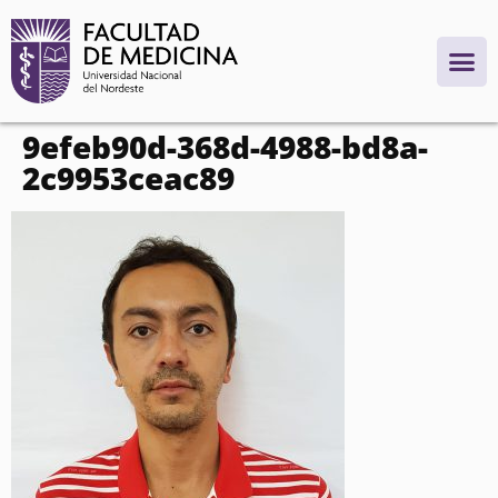
contenido
9efeb90d-368d-4988-bd8a-
2c9953ceac89