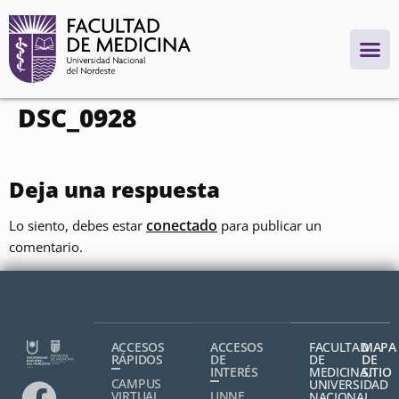
contenido
DSC_0928
Deja una respuesta
conectado
Lo siento, debes estar
para publicar un
comentario.
ACCESOS
ACCESOS
FACULTAD
MAPA
RÁPIDOS
DE
DE
DE
INTERÉS
MEDICINA,
SITIO
CAMPUS
UNIVERSIDAD
VIRTUAL
UNNE
NACIONAL