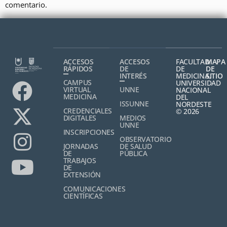
comentario.
ACCESOS
ACCESOS
FACULTAD
MAPA
RÁPIDOS
DE
DE
DE
INTERÉS
MEDICINA,
SITIO
CAMPUS
UNIVERSIDAD
VIRTUAL
UNNE
NACIONAL
MEDICINA
DEL
ISSUNNE
NORDESTE
CREDENCIALES
© 2026
DIGITALES
MEDIOS
UNNE
INSCRIPCIONES
OBSERVATORIO
JORNADAS
DE SALUD
DE
PÚBLICA
TRABAJOS
DE
EXTENSIÓN
COMUNICACIONES
CIENTÍFICAS