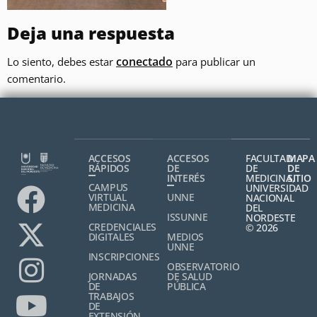
Deja una respuesta
conectado
Lo siento, debes estar
para publicar un
comentario.
ACCESOS
ACCESOS
FACULTAD
MAPA
RÁPIDOS
DE
DE
DE
INTERÉS
MEDICINA,
SITIO
CAMPUS
UNIVERSIDAD
VIRTUAL
UNNE
NACIONAL
MEDICINA
DEL
ISSUNNE
NORDESTE
CREDENCIALES
© 2026
DIGITALES
MEDIOS
UNNE
INSCRIPCIONES
OBSERVATORIO
JORNADAS
DE SALUD
DE
PÚBLICA
TRABAJOS
DE
EXTENSIÓN