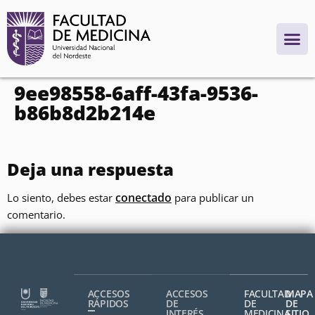
contenido
9ee98558-6aff-43fa-9536-
b86b8d2b214e
Deja una respuesta
conectado
Lo siento, debes estar
para publicar un
comentario.
ACCESOS
ACCESOS
FACULTAD
MAPA
RÁPIDOS
DE
DE
DE
INTERÉS
MEDICINA,
SITIO