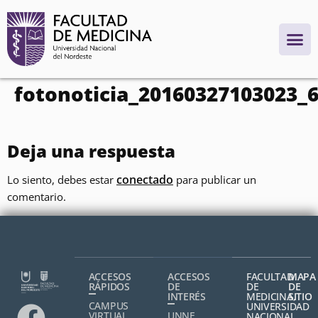
contenido
fotonoticia_20160327103023_
Deja una respuesta
conectado
Lo siento, debes estar
para publicar un
comentario.
ACCESOS
ACCESOS
FACULTAD
MAPA
RÁPIDOS
DE
DE
DE
INTERÉS
MEDICINA,
SITIO
CAMPUS
UNIVERSIDAD
VIRTUAL
UNNE
NACIONAL