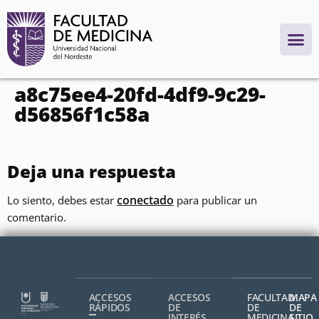
contenido
a8c75ee4-20fd-4df9-9c29-
d56856f1c58a
Deja una respuesta
conectado
Lo siento, debes estar
para publicar un
comentario.
ACCESOS
ACCESOS
FACULTAD
MAPA
RÁPIDOS
DE
DE
DE
INTERÉS
MEDICINA,
SITIO