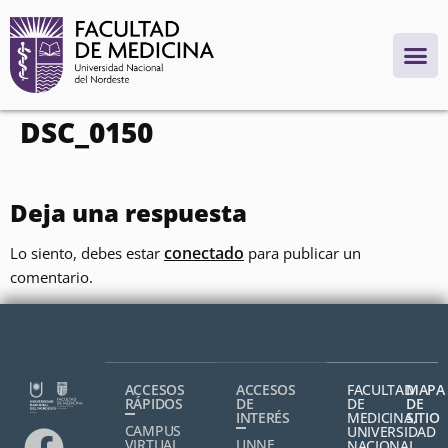
contenido
DSC_0150
Deja una respuesta
conectado
Lo siento, debes estar
para publicar un
comentario.
ACCESOS
ACCESOS
FACULTAD
MAPA
RÁPIDOS
DE
DE
DE
INTERÉS
MEDICINA,
SITIO
CAMPUS
UNIVERSIDAD
VIRTUAL
UNNE
NACIONAL