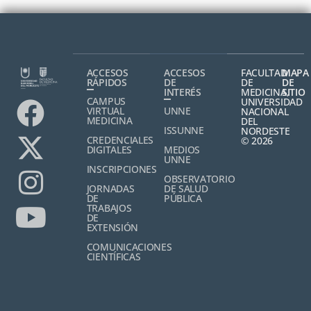
ACCESOS
ACCESOS
FACULTAD
MAPA
RÁPIDOS
DE
DE
DE
INTERÉS
MEDICINA,
SITIO
CAMPUS
UNIVERSIDAD
VIRTUAL
UNNE
NACIONAL
MEDICINA
DEL
ISSUNNE
NORDESTE
CREDENCIALES
© 2026
DIGITALES
MEDIOS
UNNE
INSCRIPCIONES
OBSERVATORIO
JORNADAS
DE SALUD
DE
PÚBLICA
TRABAJOS
DE
EXTENSIÓN
COMUNICACIONES
CIENTÍFICAS