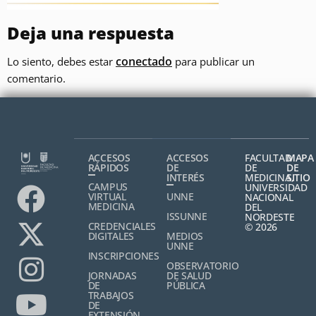
Deja una respuesta
conectado
Lo siento, debes estar
para publicar un
comentario.
ACCESOS
ACCESOS
FACULTAD
MAPA
RÁPIDOS
DE
DE
DE
INTERÉS
MEDICINA,
SITIO
CAMPUS
UNIVERSIDAD
VIRTUAL
UNNE
NACIONAL
MEDICINA
DEL
ISSUNNE
NORDESTE
CREDENCIALES
© 2026
DIGITALES
MEDIOS
UNNE
INSCRIPCIONES
OBSERVATORIO
JORNADAS
DE SALUD
DE
PÚBLICA
TRABAJOS
DE
EXTENSIÓN