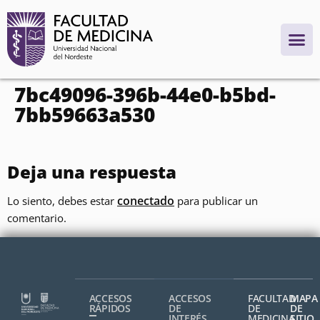
contenido
7bc49096-396b-44e0-b5bd-
7bb59663a530
Deja una respuesta
conectado
Lo siento, debes estar
para publicar un
comentario.
ACCESOS
ACCESOS
FACULTAD
MAPA
RÁPIDOS
DE
DE
DE
INTERÉS
MEDICINA,
SITIO