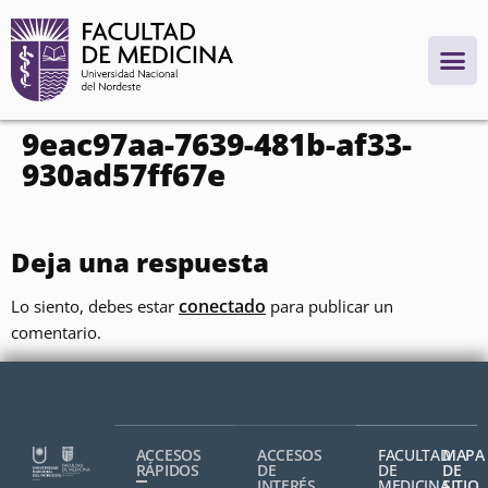
contenido
9eac97aa-7639-481b-af33-
930ad57ff67e
Deja una respuesta
conectado
Lo siento, debes estar
para publicar un
comentario.
ACCESOS
ACCESOS
FACULTAD
MAPA
RÁPIDOS
DE
DE
DE
INTERÉS
MEDICINA,
SITIO