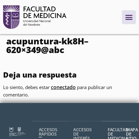
contenido
acupuntura-kk8H–
620×349@abc
Deja una respuesta
conectado
Lo siento, debes estar
para publicar un
comentario.
ACCESOS
ACCESOS
FACULTAD
MAPA
RÁPIDOS
DE
DE
DE
INTERÉS
MEDICINA,
SITIO