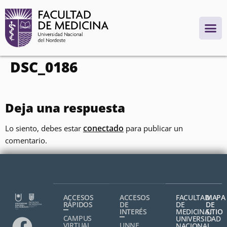
contenido
DSC_0186
Deja una respuesta
conectado
Lo siento, debes estar
para publicar un
comentario.
ACCESOS
ACCESOS
FACULTAD
MAPA
RÁPIDOS
DE
DE
DE
INTERÉS
MEDICINA,
SITIO
CAMPUS
UNIVERSIDAD
VIRTUAL
UNNE
NACIONAL