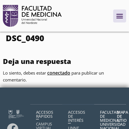
contenido
DSC_0490
Deja una respuesta
conectado
Lo siento, debes estar
para publicar un
comentario.
ACCESOS
ACCESOS
FACULTAD
MAPA
RÁPIDOS
DE
DE
DE
INTERÉS
MEDICINA,
SITIO
CAMPUS
UNIVERSIDAD
VIRTUAL
UNNE
NACIONAL