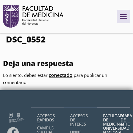
contenido
DSC_0552
Deja una respuesta
conectado
Lo siento, debes estar
para publicar un
comentario.
ACCESOS
ACCESOS
FACULTAD
MAPA
RÁPIDOS
DE
DE
DE
INTERÉS
MEDICINA,
SITIO
CAMPUS
UNIVERSIDAD
VIRTUAL
UNNE
NACIONAL