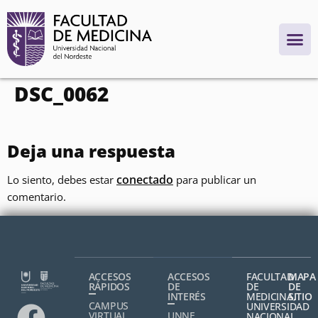
contenido
DSC_0062
Deja una respuesta
conectado
Lo siento, debes estar
para publicar un
comentario.
ACCESOS
ACCESOS
FACULTAD
MAPA
RÁPIDOS
DE
DE
DE
INTERÉS
MEDICINA,
SITIO
CAMPUS
UNIVERSIDAD
VIRTUAL
UNNE
NACIONAL