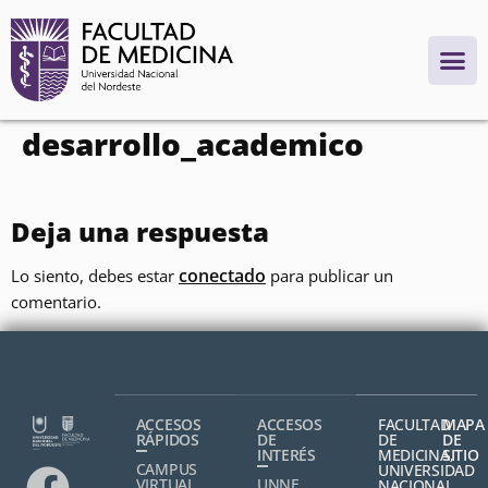
contenido
desarrollo_academico
Deja una respuesta
conectado
Lo siento, debes estar
para publicar un
comentario.
ACCESOS
ACCESOS
FACULTAD
MAPA
RÁPIDOS
DE
DE
DE
INTERÉS
MEDICINA,
SITIO
CAMPUS
UNIVERSIDAD
VIRTUAL
UNNE
NACIONAL