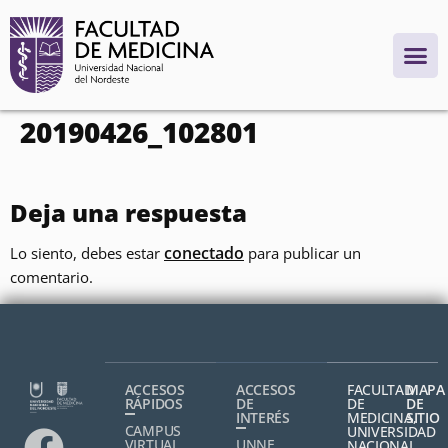
contenido
20190426_102801
Deja una respuesta
conectado
Lo siento, debes estar
para publicar un
comentario.
ACCESOS
ACCESOS
FACULTAD
MAPA
RÁPIDOS
DE
DE
DE
INTERÉS
MEDICINA,
SITIO
CAMPUS
UNIVERSIDAD
VIRTUAL
UNNE
NACIONAL