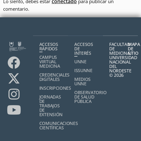
conectado
Lo siento, debes estar
para publicar un
comentario.
ACCESOS
ACCESOS
FACULTAD
MAPA
RÁPIDOS
DE
DE
DE
INTERÉS
MEDICINA,
SITIO
CAMPUS
UNIVERSIDAD
VIRTUAL
UNNE
NACIONAL
MEDICINA
DEL
ISSUNNE
NORDESTE
CREDENCIALES
© 2026
DIGITALES
MEDIOS
UNNE
INSCRIPCIONES
OBSERVATORIO
JORNADAS
DE SALUD
DE
PÚBLICA
TRABAJOS
DE
EXTENSIÓN
COMUNICACIONES
CIENTÍFICAS