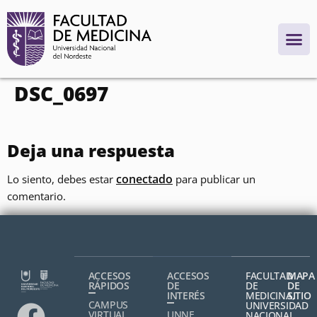
contenido
DSC_0697
Deja una respuesta
conectado
Lo siento, debes estar
para publicar un
comentario.
ACCESOS
ACCESOS
FACULTAD
MAPA
RÁPIDOS
DE
DE
DE
INTERÉS
MEDICINA,
SITIO
CAMPUS
UNIVERSIDAD
VIRTUAL
UNNE
NACIONAL