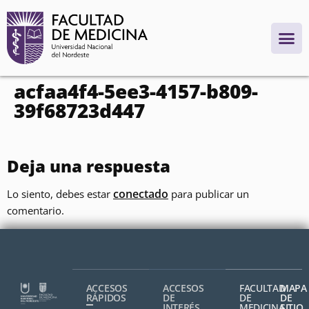
contenido
acfaa4f4-5ee3-4157-b809-
39f68723d447
Deja una respuesta
conectado
Lo siento, debes estar
para publicar un
comentario.
ACCESOS
ACCESOS
FACULTAD
MAPA
RÁPIDOS
DE
DE
DE
INTERÉS
MEDICINA,
SITIO